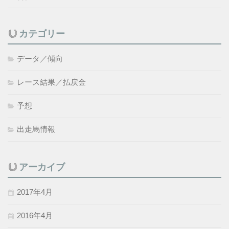
カテゴリー
データ／傾向
レース結果／払戻金
予想
出走馬情報
アーカイブ
2017年4月
2016年4月