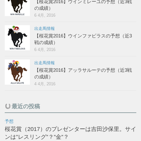
【桜花賞2016】ウインミレーユの予想（近3戦
の成績）
6 4月, 2016
出走馬情報
【桜花賞2016】ウインファビラスの予想（近3
戦の成績）
6 4月, 2016
出走馬情報
【桜花賞2016】アッラサルーテの予想（近3戦
の成績）
4 4月, 2016
最近の投稿
予想
桜花賞（2017）のプレゼンターは吉田沙保里。サイ
ンは”レスリング”？”金”？