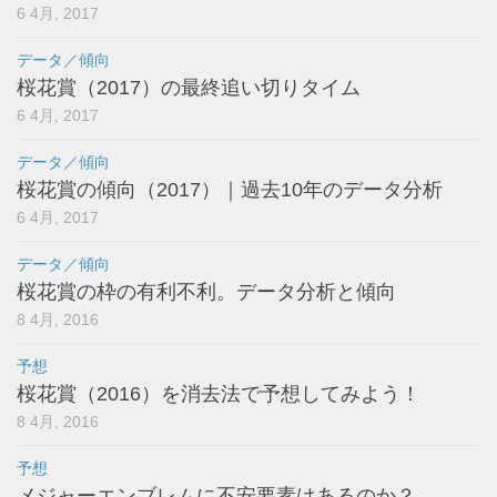
6 4月, 2017
データ／傾向
桜花賞（2017）の最終追い切りタイム
6 4月, 2017
データ／傾向
桜花賞の傾向（2017）｜過去10年のデータ分析
6 4月, 2017
データ／傾向
桜花賞の枠の有利不利。データ分析と傾向
8 4月, 2016
予想
桜花賞（2016）を消去法で予想してみよう！
8 4月, 2016
予想
メジャーエンブレムに不安要素はあるのか？