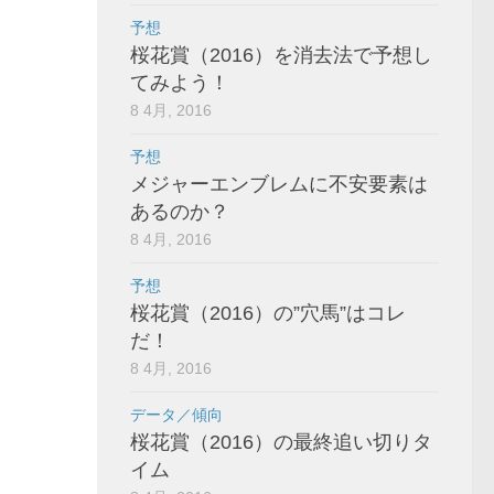
予想
桜花賞（2016）を消去法で予想し
てみよう！
8 4月, 2016
予想
メジャーエンブレムに不安要素は
あるのか？
8 4月, 2016
予想
桜花賞（2016）の”穴馬”はコレ
だ！
8 4月, 2016
データ／傾向
桜花賞（2016）の最終追い切りタ
イム