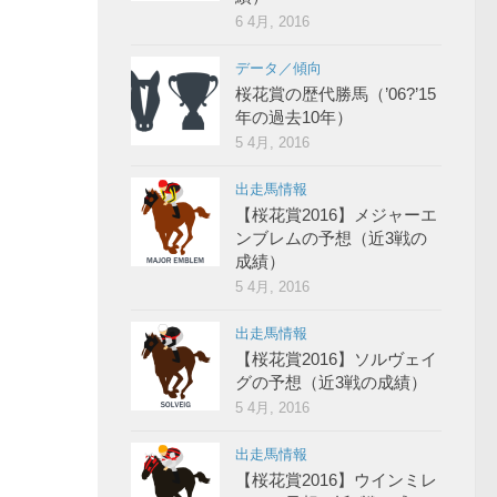
6 4月, 2016
データ／傾向
桜花賞の歴代勝馬（’06?’15
年の過去10年）
5 4月, 2016
出走馬情報
【桜花賞2016】メジャーエ
ンブレムの予想（近3戦の
成績）
5 4月, 2016
出走馬情報
【桜花賞2016】ソルヴェイ
グの予想（近3戦の成績）
5 4月, 2016
出走馬情報
【桜花賞2016】ウインミレ