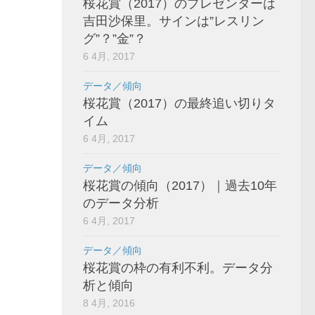
桜花賞（2017）のプレゼンターは
吉田沙保里。サインは”レスリン
グ”？”金”？
6 4月, 2017
データ／傾向
桜花賞（2017）の最終追い切りタ
イム
6 4月, 2017
データ／傾向
桜花賞の傾向（2017）｜過去10年
のデータ分析
6 4月, 2017
データ／傾向
桜花賞の枠の有利不利。データ分
析と傾向
8 4月, 2016