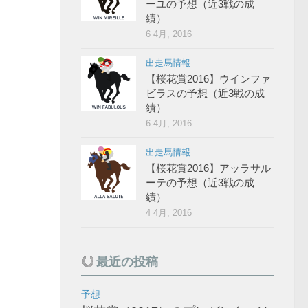
ーユの予想（近3戦の成
績）
6 4月, 2016
出走馬情報
【桜花賞2016】ウインファ
ビラスの予想（近3戦の成
績）
6 4月, 2016
出走馬情報
【桜花賞2016】アッラサル
ーテの予想（近3戦の成
績）
4 4月, 2016
最近の投稿
予想