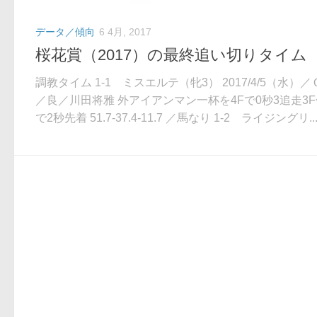
データ／傾向
6 4月, 2017
桜花賞（2017）の最終追い切りタイム
調教タイム 1-1 ミスエルテ（牝3） 2017/4/5（水）／
／良／川田将雅 外アイアンマン一杯を4Fで0秒3追走3
で2秒先着 51.7-37.4-11.7 ／馬なり 1-2 ライジングリ..