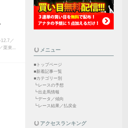
ム
12.7／
栗東...
メニュー
■トップページ
■新着記事一覧
■カテゴリー別
┗レースの予想
┗出走馬情報
┗データ／傾向
┗レース結果／払戻金
アクセスランキング