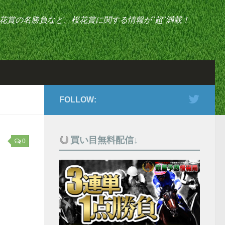
花賞の名勝負など、桜花賞に関する情報が"超"満載！
FOLLOW:
買い目無料配信↓
0