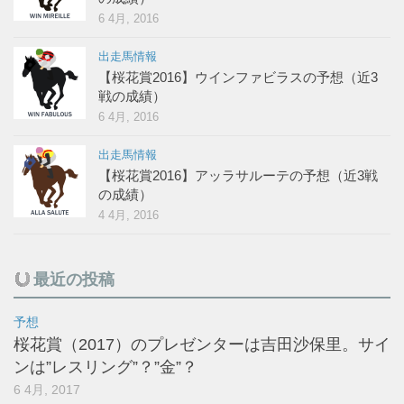
6 4月, 2016
出走馬情報
【桜花賞2016】ウインファビラスの予想（近3
戦の成績）
6 4月, 2016
出走馬情報
【桜花賞2016】アッラサルーテの予想（近3戦
の成績）
4 4月, 2016
最近の投稿
予想
桜花賞（2017）のプレゼンターは吉田沙保里。サイ
ンは”レスリング”？”金”？
6 4月, 2017