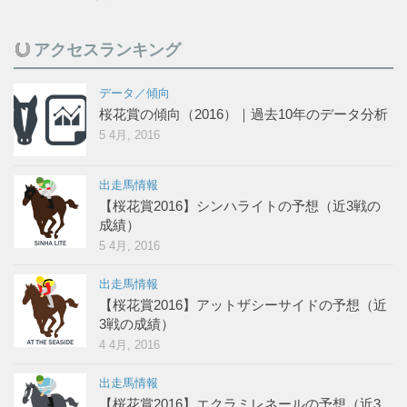
アクセスランキング
データ／傾向
桜花賞の傾向（2016）｜過去10年のデータ分析
5 4月, 2016
出走馬情報
【桜花賞2016】シンハライトの予想（近3戦の
成績）
5 4月, 2016
出走馬情報
【桜花賞2016】アットザシーサイドの予想（近
3戦の成績）
4 4月, 2016
出走馬情報
【桜花賞2016】エクラミレネールの予想（近3