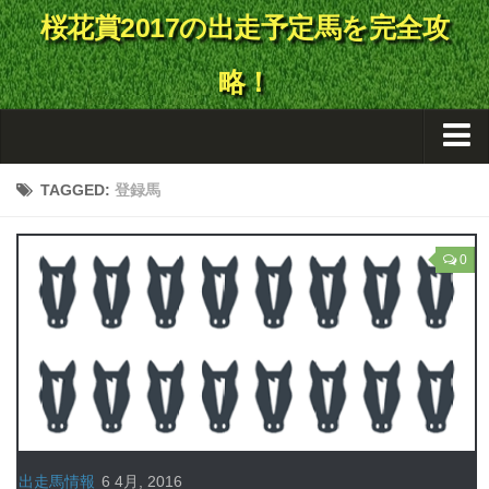
桜花賞2017の出走予定馬を完全攻
略！
■トップページ
TAGGED:
登録馬
■新着記事一覧
0
■予想
■出走馬情報
■データ／傾向
■レース結果／払戻金
出走馬情報
6 4月, 2016