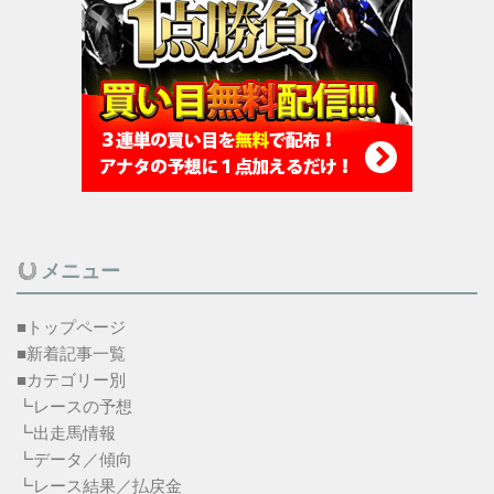
メニュー
■トップページ
■新着記事一覧
■カテゴリー別
┗レースの予想
┗出走馬情報
┗データ／傾向
┗レース結果／払戻金