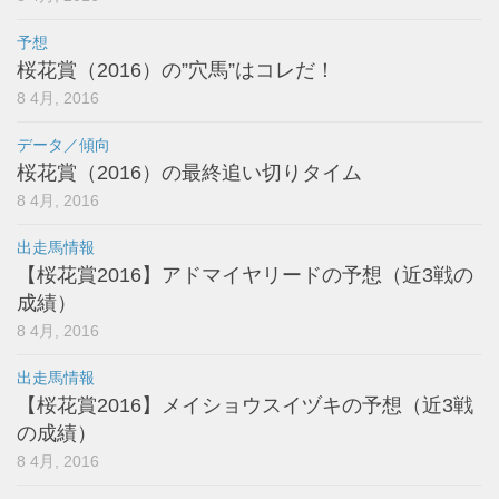
予想
桜花賞（2016）の”穴馬”はコレだ！
8 4月, 2016
データ／傾向
桜花賞（2016）の最終追い切りタイム
8 4月, 2016
出走馬情報
【桜花賞2016】アドマイヤリードの予想（近3戦の
成績）
8 4月, 2016
出走馬情報
【桜花賞2016】メイショウスイヅキの予想（近3戦
の成績）
8 4月, 2016