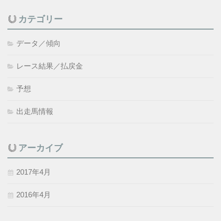
カテゴリー
データ／傾向
レース結果／払戻金
予想
出走馬情報
アーカイブ
2017年4月
2016年4月