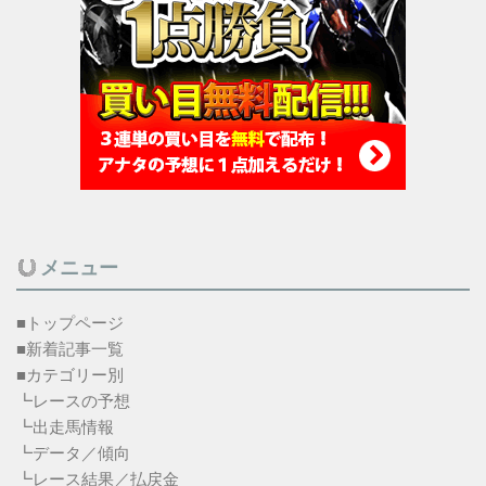
メニュー
■トップページ
■新着記事一覧
■カテゴリー別
┗レースの予想
┗出走馬情報
┗データ／傾向
┗レース結果／払戻金