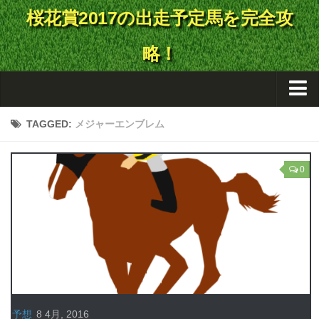
桜花賞2017の出走予定馬を完全攻
略！
■トップページ
TAGGED:
メジャーエンブレム
■新着記事一覧
0
■予想
■出走馬情報
■データ／傾向
■レース結果／払戻金
予想
8 4月, 2016