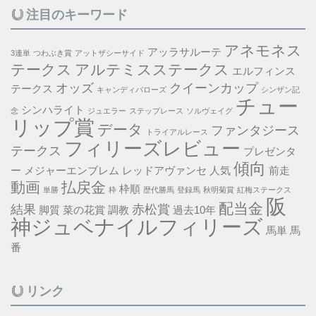
注目のキーワード
アネモネス
アッラサルーテ
3連単
つわぶき賞
アットザシーサイド
テークス
アルテミスステークス
エルフィンス
オッズ
クイーンカップ
テークス
キャンディバローズ
シンザン記
チュー
シンハライト
念
ジュエラー
ステップレース
ソルヴェイグ
リップ賞
データ
ファンタジース
トライアルレース
フィリーズレビュー
テークス
プレゼンタ
傾向
ー
メジャーエンブレム
レッドアヴァンセ
人気
前走
動画
払戻金
枠順
単勝
枠
歴代勝馬
登録馬
秋明菊賞
紅梅ステークス
阪
配当金
結果
赤松賞
脚質
菜の花賞
調教
過去10年
神ジュベナイルフィリーズ
馬単
馬
番
リンク