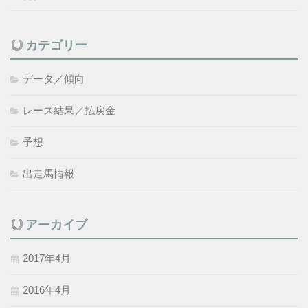
カテゴリー
データ／傾向
レース結果／払戻金
予想
出走馬情報
アーカイブ
2017年4月
2016年4月