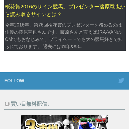
桜花賞2016のサイン競馬。プレゼンター藤原竜也か
ら読み取るサインとは？
今年2016年、第76回桜花賞のプレゼンターを務めるのは
俳優の藤原竜也さんです。藤原さんと言えばJRA-VANの
CMでもおなじみで、プライベートでも大の競馬好きで知
られております。 過去には昨年&#8...
FOLLOW:
買い目無料配信↓