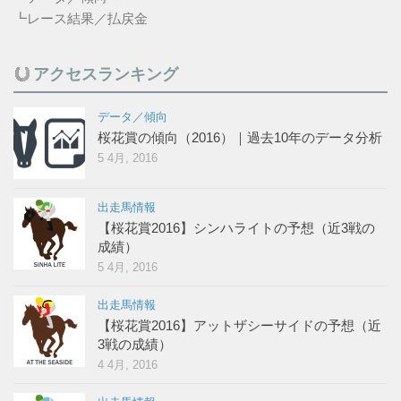
┗レース結果／払戻金
アクセスランキング
データ／傾向
桜花賞の傾向（2016）｜過去10年のデータ分析
5 4月, 2016
出走馬情報
【桜花賞2016】シンハライトの予想（近3戦の
成績）
5 4月, 2016
出走馬情報
【桜花賞2016】アットザシーサイドの予想（近
3戦の成績）
4 4月, 2016