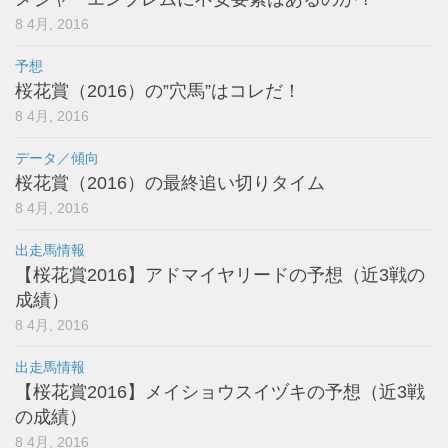
8 4月, 2016
予想
桜花賞（2016）の”穴馬”はコレだ！
8 4月, 2016
データ／傾向
桜花賞（2016）の最終追い切りタイム
8 4月, 2016
出走馬情報
【桜花賞2016】アドマイヤリードの予想（近3戦の
成績）
8 4月, 2016
出走馬情報
【桜花賞2016】メイショウスイヅキの予想（近3戦
の成績）
8 4月, 2016