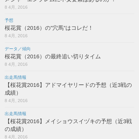
8 4月, 2016
予想
桜花賞（2016）の”穴馬”はコレだ！
8 4月, 2016
データ／傾向
桜花賞（2016）の最終追い切りタイム
8 4月, 2016
出走馬情報
【桜花賞2016】アドマイヤリードの予想（近3戦の
成績）
8 4月, 2016
出走馬情報
【桜花賞2016】メイショウスイヅキの予想（近3戦
の成績）
8 4月, 2016