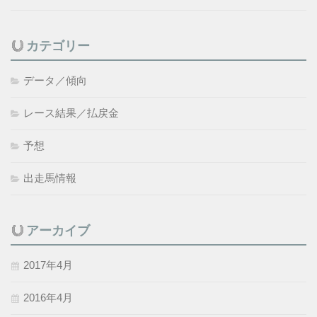
カテゴリー
データ／傾向
レース結果／払戻金
予想
出走馬情報
アーカイブ
2017年4月
2016年4月