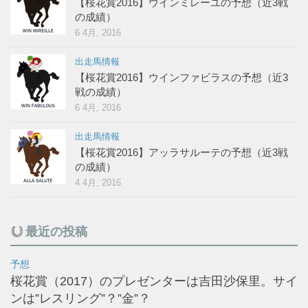
【桜花賞2016】ウインミレーユの予想（近3戦
の成績）
6 4月, 2016
出走馬情報
【桜花賞2016】ウインファビラスの予想（近3
戦の成績）
6 4月, 2016
出走馬情報
【桜花賞2016】アッラサルーテの予想（近3戦
の成績）
4 4月, 2016
最近の投稿
予想
桜花賞（2017）のプレゼンターは吉田沙保里。サイ
ンは”レスリング”？”金”？