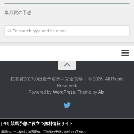
皐月賞の予想
ホーム
お問い合わせ
桜花賞2017の出走予定馬を完全攻略！ © 2026. All Rights
Reserved.
Powered by
WordPress
. Theme by
Alx
.
[PR]
競馬予想に役立つ無料情報サイト
最新のレース情報を毎週配信。三連単の予想を無料でお手伝い。