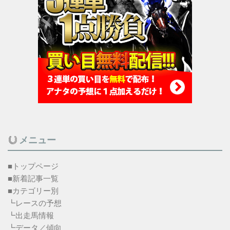
メニュー
■トップページ
■新着記事一覧
■カテゴリー別
┗レースの予想
┗出走馬情報
┗データ／傾向