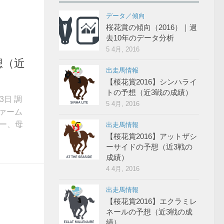
データ／傾向
桜花賞の傾向（2016）｜過
去10年のデータ分析
5 4月, 2016
想（近
出走馬情報
【桜花賞2016】シンハライ
トの予想（近3戦の成績）
3日 調
5 4月, 2016
ァーム
ャー、母
出走馬情報
【桜花賞2016】アットザシ
ーサイドの予想（近3戦の
成績）
4 4月, 2016
出走馬情報
【桜花賞2016】エクラミレ
ネールの予想（近3戦の成
績）