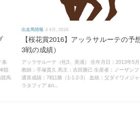
出走馬情報
4 4月, 2016
プ
【桜花賞2016】アッラサルーテの予
3戦の成績）
／条
アッラサルーテ（牝3、美浦） 生年月日：2013年5月
神競
教師：手塚貴久 馬主：吉田勝己 生産者：ノーザンフ
山競馬
通算成績：7戦1勝（1-1-2-3） 血統：父ダイワメジ
ラタフィア &n...