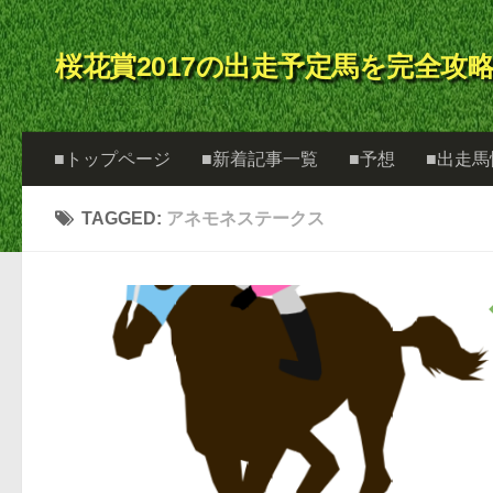
桜花賞2017の出走予定馬を完全攻
■トップページ
■新着記事一覧
■予想
■出走馬
TAGGED:
アネモネステークス