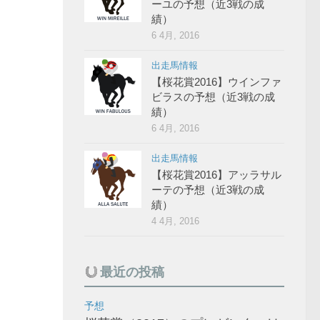
ーユの予想（近3戦の成
績）
6 4月, 2016
出走馬情報
【桜花賞2016】ウインファ
ビラスの予想（近3戦の成
績）
6 4月, 2016
出走馬情報
【桜花賞2016】アッラサル
ーテの予想（近3戦の成
績）
4 4月, 2016
最近の投稿
予想